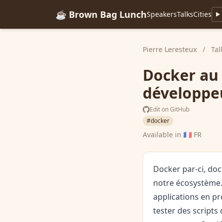
☕ Brown Bag Lunch
Speakers
Talks
Cities
Pierre Leresteux
/
Tal
Docker au 
développe
Edit on GitHub
#docker
Available in
🇫🇷 FR
Docker par-ci, do
notre écosystème.
applications en p
tester des scripts