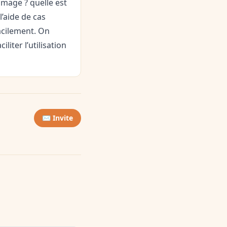
image ? quelle est
l’aide de cas
acilement. On
iter l’utilisation
✉️ Invite