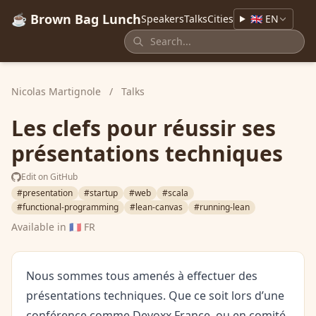
☕ Brown Bag Lunch
Speakers
Talks
Cities
🇬🇧 EN
Nicolas Martignole
/
Talks
Les clefs pour réussir ses
présentations techniques
Edit on GitHub
#presentation
#startup
#web
#scala
#functional-programming
#lean-canvas
#running-lean
Available in
🇫🇷 FR
Nous sommes tous amenés à effectuer des
présentations techniques. Que ce soit lors d’une
conférence comme Devoxx France, ou en comité.