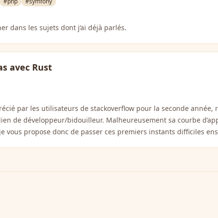
#php
#symfony
her dans les
sujets dont j’ai déjà parlés
.
as avec Rust
récié par les
utilisateurs de stackoverflow
pour la seconde année, 
ien de développeur/bidouilleur. Malheureusement sa courbe d’ap
 je vous propose donc de passer ces premiers instants difficiles en