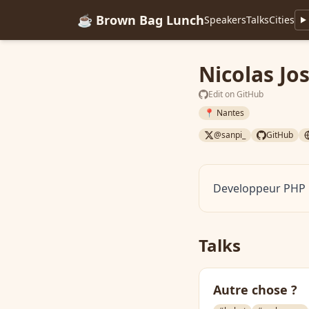
☕ Brown Bag Lunch
Speakers
Talks
Cities
Nicolas Jo
Edit on GitHub
📍 Nantes
@sanpi_
GitHub
Developpeur PHP
Talks
Autre chose ?