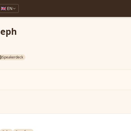
🇬🇧 EN
seph
Speakerdeck