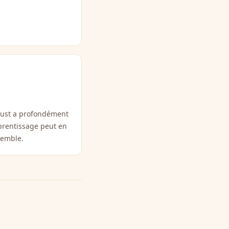
rust a profondément
prentissage peut en
semble.