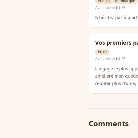
#behat
#embarque
Available in
🇫🇷 FR
N’hésitez pas à pioc
Vos premiers p
#rust
Available in
🇫🇷 FR
Langage le plus app
amélioré mon quotid
rebuter plus d’un·e,
Comments