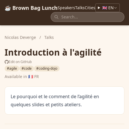
☕ Brown Bag Lunch
Speakers
Talks
Cities
🇬🇧 EN
Nicolas Deverge
/
Talks
Introduction à l'agilité
Edit on GitHub
#agile
#code
#coding-dojo
Available in
🇫🇷 FR
Le pourquoi et le comment de l’agilité en
quelques slides et petits ateliers.