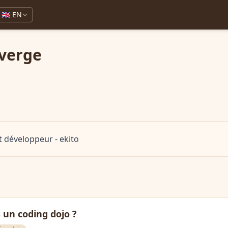
🇬🇧 EN
everge
et développeur - ekito
 un coding dojo ?