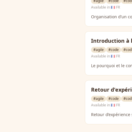
#agile
#code
#cod
Available in
🇫🇷 FR
Organisation d’un co
Introduction à l
#agile
#code
#cod
Available in
🇫🇷 FR
Le pourquoi et le com
Retour d'expér
#agile
#code
#cod
Available in
🇫🇷 FR
Retour d’expérience 