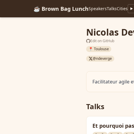
☕ Brown Bag Lunch
Speakers
Talks
Cities
Nicolas D
Edit on GitHub
📍 Toulouse
@ndeverge
Facilitateur agile 
Talks
Et pourquoi pas