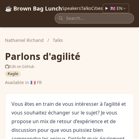
☕ Brown Bag Lunch
Speakers
Talks
Cities
🇬🇧 EN
Nathaniel Richand
/
Talks
Parlons d'agilité
Edit on GitHub
#agile
Available in
🇫🇷 FR
Vous êtes en train de vous intéresser à l’agilité et
vous souhaitez échanger sur le sujet? Je vous
propose un mix de retour d’expérience et de
discussion pour que vous puissiez bien
comprendre les enjeux, l’intérêt mais également