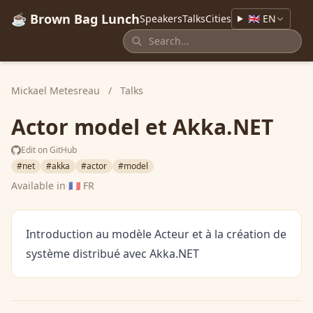
☕ Brown Bag Lunch
Speakers
Talks
Cities
🇬🇧 EN
Mickael Metesreau
/
Talks
Actor model et Akka.NET
Edit on GitHub
#net
#akka
#actor
#model
Available in
🇫🇷 FR
Introduction au modèle Acteur et à la création de
système distribué avec Akka.NET