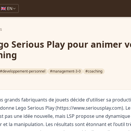
🇬🇧 EN
ks
ego Serious Play pour animer v
ming
#developpement-personnel
#management-3-0
#coaching
s grands fabriquants de jouets décide d’utiliser sa producti
 donne Lego Serious Play (
https://www.seriousplay.com
). L
n’est pas une idée nouvelle, mais LSP propose une dynamique 
 et la manipulation. Les résultats sont étonnant et l’outil t