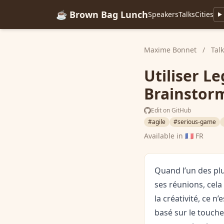
☕ Brown Bag Lunch
Speakers
Talks
Cities
Maxime Bonnet
/
Tal
Utiliser L
Brainstor
Edit on GitHub
#agile
#serious-game
Available in
🇫🇷 FR
Quand l’un des plu
ses réunions, cela
la créativité, ce 
basé sur le toucher