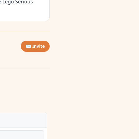
e Lego Serious
✉️ Invite