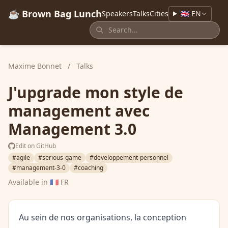
☕ Brown Bag Lunch
Speakers
Talks
Cities
🇬🇧 EN
Maxime Bonnet
/
Talks
J'upgrade mon style de
management avec
Management 3.0
Edit on GitHub
#agile
#serious-game
#developpement-personnel
#management-3-0
#coaching
Available in
🇫🇷 FR
Au sein de nos organisations, la conception