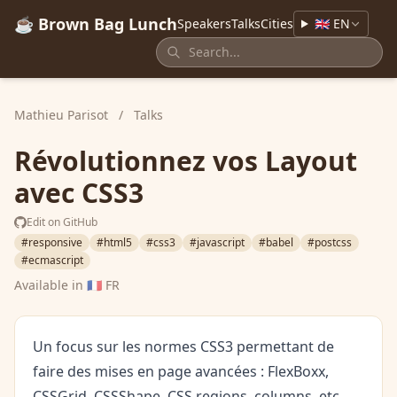
☕ Brown Bag Lunch
Speakers
Talks
Cities
🇬🇧 EN
Mathieu Parisot
/
Talks
Révolutionnez vos Layout
avec CSS3
Edit on GitHub
#responsive
#html5
#css3
#javascript
#babel
#postcss
#ecmascript
Available in
🇫🇷 FR
Un focus sur les normes CSS3 permettant de
faire des mises en page avancées : FlexBoxx,
CSSGrid, CSSShape, CSS regions, columns, etc.