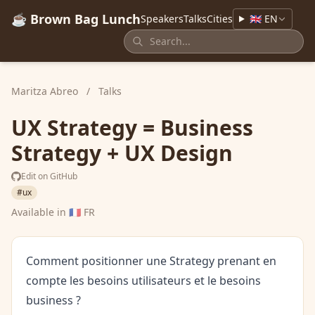
☕ Brown Bag Lunch
Speakers
Talks
Cities
🇬🇧 EN
Maritza Abreo
/
Talks
UX Strategy = Business
Strategy + UX Design
Edit on GitHub
#ux
Available in
🇫🇷 FR
Comment positionner une Strategy prenant en
compte les besoins utilisateurs et le besoins
business ?