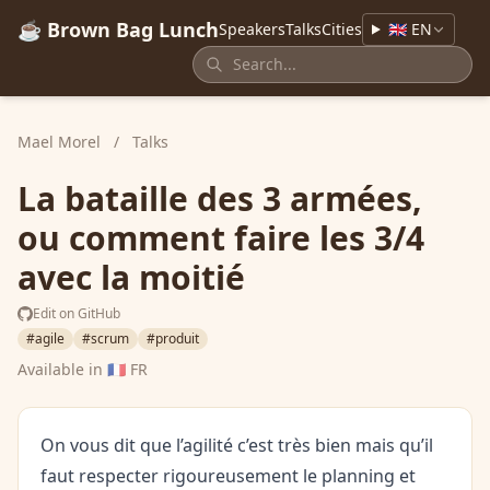
☕ Brown Bag Lunch
Speakers
Talks
Cities
🇬🇧 EN
Mael Morel
/
Talks
La bataille des 3 armées,
ou comment faire les 3/4
avec la moitié
Edit on GitHub
#agile
#scrum
#produit
Available in
🇫🇷 FR
On vous dit que l’agilité c’est très bien mais qu’il
faut respecter rigoureusement le planning et