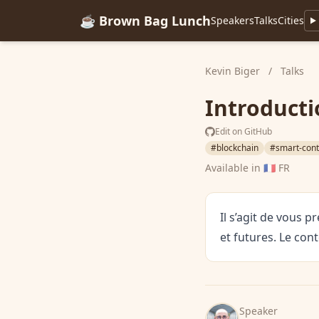
☕ Brown Bag Lunch
Speakers
Talks
Cities
Kevin Biger
/
Talks
Introducti
Edit on GitHub
#blockchain
#smart-cont
Available in
🇫🇷 FR
Il s’agit de vous 
et futures. Le con
Speaker