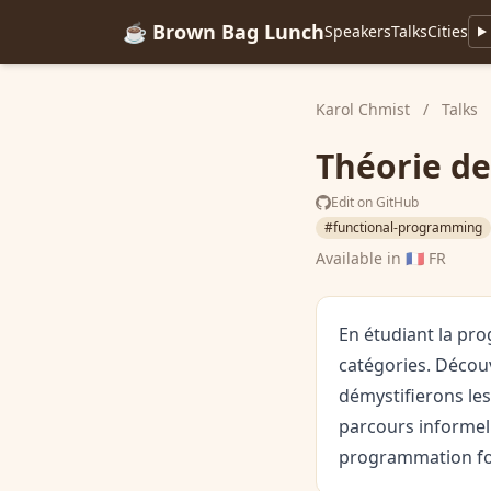
☕ Brown Bag Lunch
Speakers
Talks
Cities
Karol Chmist
/
Talks
Théorie d
Edit on GitHub
#functional-programming
Available in
🇫🇷 FR
En étudiant la pro
catégories. Décou
démystifierons les
parcours informel
programmation fo