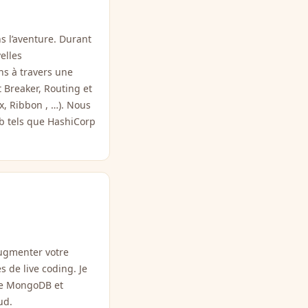
s l’aventure. Durant
elles
ns à travers une
 Breaker, Routing et
ix, Ribbon , …). Nous
eb tels que HashiCorp
augmenter votre
 de live coding. Je
age MongoDB et
ud.