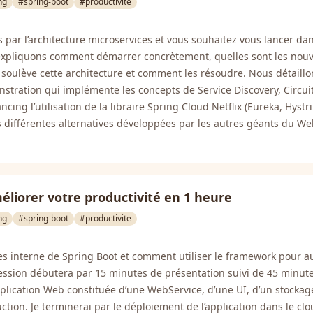
ng
#spring-boot
#productivite
 par l’architecture microservices et vous souhaitez vous lancer dan
 expliquons comment démarrer concrètement, quelles sont les nouv
oulève cette architecture et comment les résoudre. Nous détaillo
stration qui implémente les concepts de Service Discovery, Circuit
ncing l’utilisation de la libraire Spring Cloud Netflix (Eureka, Hystr
s différentes alternatives développées par les autres géants du W
éliorer votre productivité en 1 heure
ng
#spring-boot
#productivite
es interne de Spring Boot et comment utiliser le framework pour 
session débutera par 15 minutes de présentation suivi de 45 minutes
plication Web constituée d’une WebService, d’une UI, d’un stock
ction. Je terminerai par le déploiement de l’application dans le clo