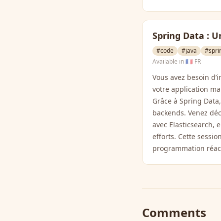
Spring Data : U
#code
#java
#spri
Available in
🇫🇷 FR
Vous avez besoin d’i
votre application mai
Grâce à Spring Data
backends. Venez déc
avec Elasticsearch,
efforts. Cette sessi
programmation réact
Comments