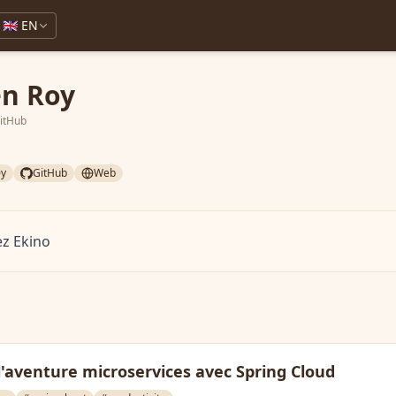
🇬🇧 EN
en Roy
GitHub
y
GitHub
Web
ez Ekino
l'aventure microservices avec Spring Cloud