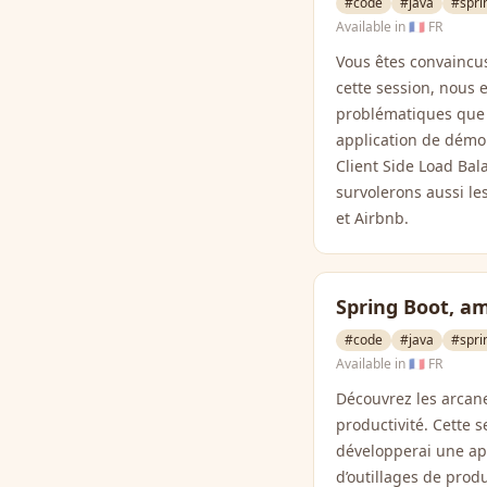
#code
#java
#spri
Available in
🇫🇷 FR
Vous êtes convaincus
cette session, nous
problématiques que s
application de démon
Client Side Load Bala
survolerons aussi le
et Airbnb.
Spring Boot, am
#code
#java
#spri
Available in
🇫🇷 FR
Découvrez les arcan
productivité. Cette 
développerai une ap
d’outillages de produ