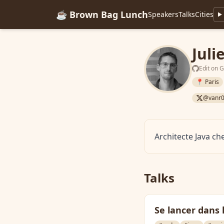
☕ Brown Bag Lunch
Speakers
Talks
Cities
Juli
Edit on 
📍 Paris
@vanr0
Architecte Java ch
Talks
Se lancer dans 