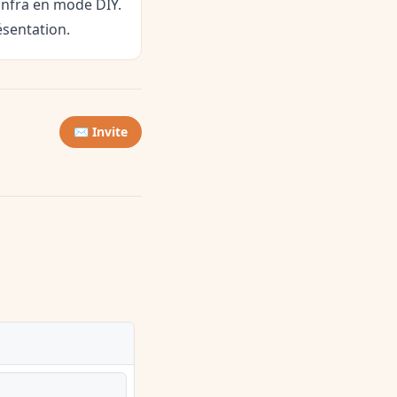
infra en mode DIY.
ésentation.
✉️ Invite