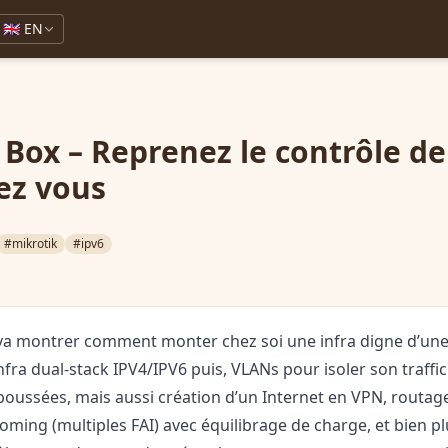
🇬🇧 EN
 Box – Reprenez le contrôle de
ez vous
#mikrotik
#ipv6
va montrer comment monter chez soi une infra digne d’une 
nfra dual-stack IPV4/IPV6 puis, VLANs pour isoler son traff
 poussées, mais aussi création d’un Internet en VPN, routa
ming (multiples FAI) avec équilibrage de charge, et bien pl