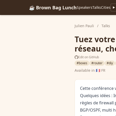
☕ Brown Bag Lunch
Speakers
Talks
Cities
Julien Pauli
/
Talks
Tuez votre
réseau, ch
Edit on GitHub
#boxes
#router
#diy
Available in
🇫🇷 FR
Cette conférence 
Quelques idées : I
règles de firewall
BGP/OSPF, multi ho