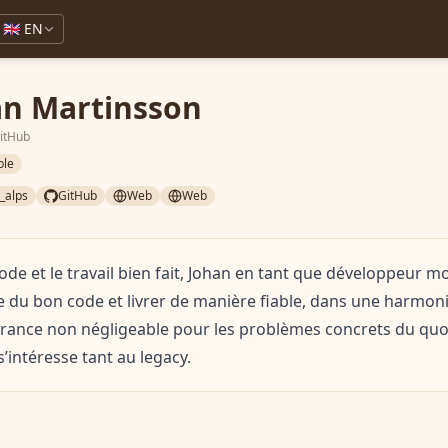
🇬🇧 EN
an Martinsson
GitHub
ble
_alps
GitHub
Web
Web
ode et le travail bien fait, Johan en tant que développeur m
du bon code et livrer de manière fiable, dans une harmonie
ttirance non négligeable pour les problèmes concrets du quot
s’intéresse tant au legacy.