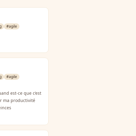
g
#agile
g
#agile
uand est-ce que c’est
er ma productivité
einces