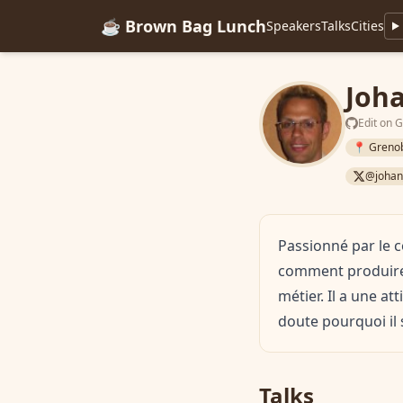
☕ Brown Bag Lunch
Speakers
Talks
Cities
Joh
Edit on 
📍 Greno
@johan
Passionné par le c
comment produire 
métier. Il a une a
doute pourquoi il 
Talks