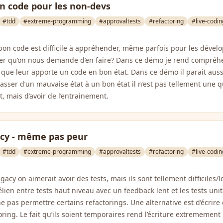
n code pour les non-devs
#tdd
#extreme-programming
#approvaltests
#refactoring
#live-codin
 bon code est difficile à appréhender, même parfois pour les dév
r qu’on nous demande d’en faire? Dans ce démo je rend compréh
r que leur apporte un code en bon état. Dans ce démo il parait au
sser d’un mauvaise état à un bon état il n’est pas tellement une q
 mais d’avoir de l’entrainement.
acy - même pas peur
#tdd
#extreme-programming
#approvaltests
#refactoring
#live-codin
gacy on aimerait avoir des tests, mais ils sont tellement difficiles/l
lien entre tests haut niveau avec un feedback lent et les tests unit
e pas permettre certains refactorings. Une alternative est d’écrire
toring. Le fait qu’ils soient temporaires rend l’écriture extrememen