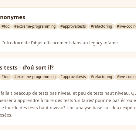
anonymes
#tdd
#extreme-programming
#approvaltests
#refactoring
#live-codin
 Introduire de l’objet efficacement dans un legacy infame.
tests - d'oú sort il?
#tdd
#extreme-programming
#approvaltests
#refactoring
#live-codin
l fallait beacoup de tests bas niveau et peu de tests haut niveau. Q
penser à apprendre à faire des tests ‘unitaires’ pour ne pas écroul
e lourde des tests haut niveau? Une analyse basé sur deux expér
osées.