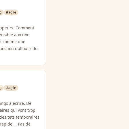
g
#agile
eloppeurs. Comment
ensible aux non
ssi comme une
uestion d’allouer du
g
#agile
ongs à écrire. De
aires qui vont trop
 des tets temporaires
t rapide…. Pas de