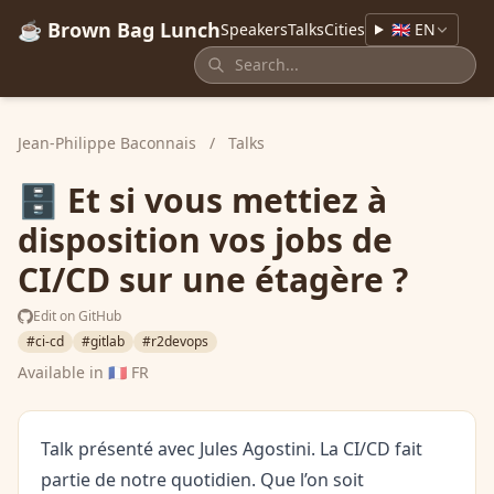
☕ Brown Bag Lunch
Speakers
Talks
Cities
🇬🇧 EN
Jean-Philippe Baconnais
/
Talks
🗄️ Et si vous mettiez à
disposition vos jobs de
CI/CD sur une étagère ?
Edit on GitHub
#ci-cd
#gitlab
#r2devops
Available in
🇫🇷 FR
Talk présenté avec Jules Agostini. La CI/CD fait
partie de notre quotidien. Que l’on soit