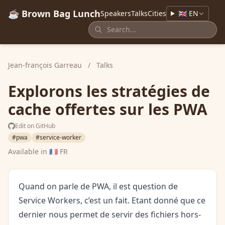
☕ Brown Bag Lunch
Speakers
Talks
Cities
🇬🇧 EN
Jean-françois Garreau
/
Talks
Explorons les stratégies de
cache offertes sur les PWA
Edit on GitHub
#pwa
#service-worker
Available in
🇫🇷 FR
Quand on parle de PWA, il est question de
Service Workers, c’est un fait. Etant donné que ce
dernier nous permet de servir des fichiers hors-