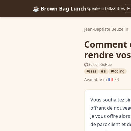
☕ Brown Bag Lunch
Speakers
Talks
Cities
Jean-Baptiste Beuzelin
Comment d
rendre vos
Edit on GitHub
#saas
#si
#tooling
Available in
🇫🇷 FR
Vous souhaitez sim
offrant de nouveau
Je vous offre alor
de parc client et d