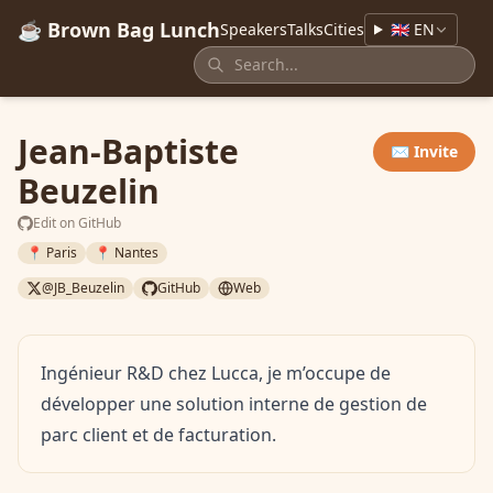
☕ Brown Bag Lunch
Speakers
Talks
Cities
🇬🇧 EN
Jean-Baptiste
✉️ Invite
Beuzelin
Edit on GitHub
📍 Paris
📍 Nantes
@JB_Beuzelin
GitHub
Web
Ingénieur R&D chez Lucca, je m’occupe de
développer une solution interne de gestion de
parc client et de facturation.