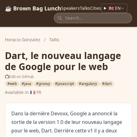
☕ Brown Bag Lunch
Speakers
Talks
Cities
🇬🇧 EN
Horacio Gonzalez
/
Talks
Dart, le nouveau langage
de Google pour le web
Edit on GitHub
#web
#java
#groovy
#javascript
#angularjs
#dart
Available in
🇫🇷 FR
Dans la dernière Devoxx, Google a annoncé la
sortie de la version 1.0 de leur nouveau langage
pour le web, Dart. Derrière cette v1 il y a deux