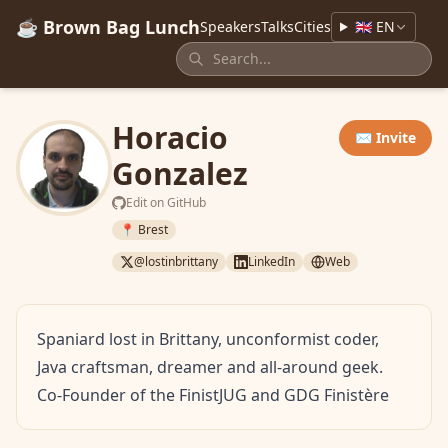
☕ Brown Bag Lunch
Speakers
Talks
Cities
🇬🇧 EN
Horacio
✉️ Invite
Gonzalez
Edit on GitHub
📍 Brest
@lostinbrittany
LinkedIn
Web
Spaniard lost in Brittany, unconformist coder,
Java craftsman, dreamer and all-around geek.
Co-Founder of the FinistJUG and GDG Finistère