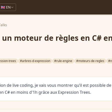
🇬🇧 EN
Talks
 un moteur de règles en C# e
ssion-trees
#arbres-d-expression
#rule-engine
#moteurs-de-regles
#n
on de live coding, je vais vous montrer qu’il est possible de
en C# en moins d'1h grâce aux Expression Trees.