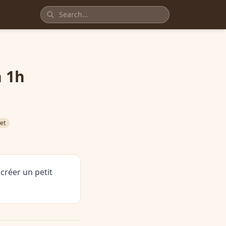
n 1h
et
 créer un petit