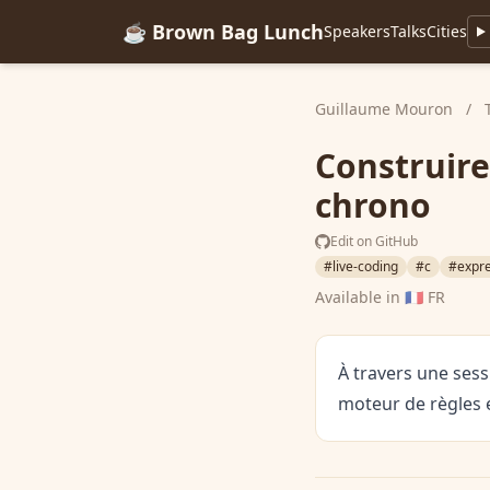
☕ Brown Bag Lunch
Speakers
Talks
Cities
Guillaume Mouron
/
Construire
chrono
Edit on GitHub
#live-coding
#c
#expre
Available in
🇫🇷 FR
À travers une sessi
moteur de règles 