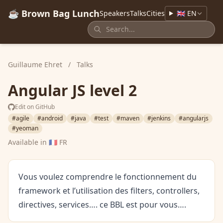
☕ Brown Bag Lunch
Speakers
Talks
Cities
🇬🇧 EN
Guillaume Ehret
/
Talks
Angular JS level 2
Edit on GitHub
#agile
#android
#java
#test
#maven
#jenkins
#angularjs
#yeoman
Available in
🇫🇷 FR
Vous voulez comprendre le fonctionnement du
framework et l’utilisation des filters, controllers,
directives, services…. ce BBL est pour vous….