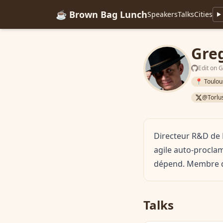
☕ Brown Bag Lunch
Speakers
Talks
Cities
Gre
Edit on 
📍 Toulou
@Torlu
Directeur R&D de 
agile auto-proclam
dépend. Membre de
Talks