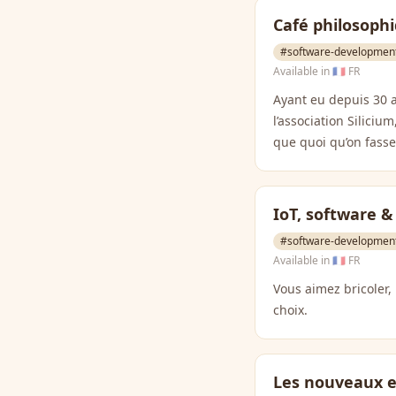
Café philosophiq
#software-developmen
Available in
🇫🇷 FR
Ayant eu depuis 30 
l’association Siliciu
que quoi qu’on fasse,
IoT, software 
#software-developmen
Available in
🇫🇷 FR
Vous aimez bricoler, 
choix.
Les nouveaux e