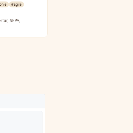
phie
#agile
rtar, SEPA,