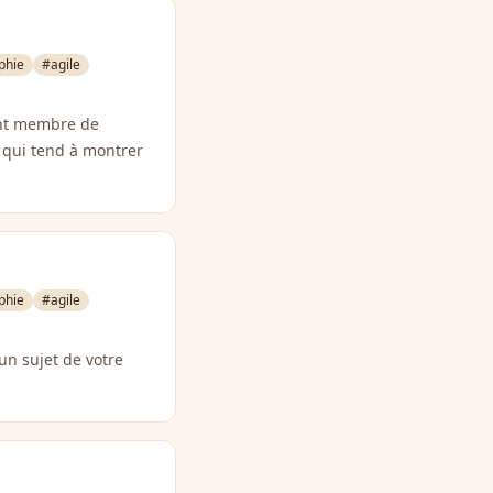
phie
#agile
ant membre de
et qui tend à montrer
phie
#agile
un sujet de votre