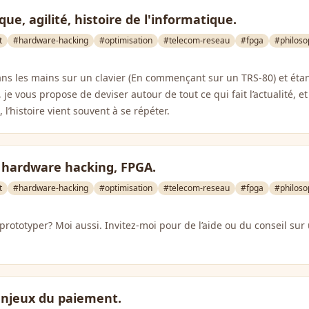
ue, agilité, histoire de l'informatique.
t
#hardware-hacking
#optimisation
#telecom-reseau
#fpga
#philoso
ans les mains sur un clavier (En commençant sur un TRS-80) et ét
m, je vous propose de deviser autour de tout ce qui fait l’actualité, 
 l’histoire vient souvent à se répéter.
& hardware hacking, FPGA.
t
#hardware-hacking
#optimisation
#telecom-reseau
#fpga
#philoso
prototyper? Moi aussi. Invitez-moi pour de l’aide ou du conseil sur 
njeux du paiement.