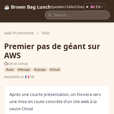
☕ Brown Bag Lunch
Speakers
Talks
Cities
🇬🇧 EN
Gaël Prudhomme
/
Talks
Premier pas de géant sur
AWS
Edit on GitHub
#aws
#devops
#sysops
#cloud
Available in
🇫🇷 FR
Après une courte présentation, on foncera vers
une mise en route concrète d’un site web à la
sauce Cloud