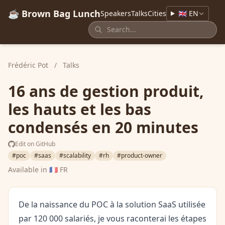
☕ Brown Bag Lunch
Speakers
Talks
Cities
🇬🇧 EN
Frédéric Pot
/
Talks
16 ans de gestion produit,
les hauts et les bas
condensés en 20 minutes
Edit on GitHub
#poc
#saas
#scalability
#rh
#product-owner
Available in
🇫🇷 FR
De la naissance du POC à la solution SaaS utilisée
par 120 000 salariés, je vous raconterai les étapes