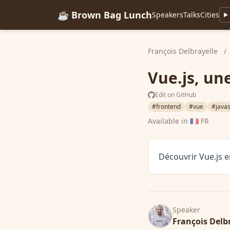
☕ Brown Bag Lunch
Speakers
Talks
Cities
François Delbrayelle
/
Vue.js, un
Edit on GitHub
#frontend
#vue
#javas
Available in
🇫🇷 FR
Découvrir Vue.js e
Speaker
François Delb