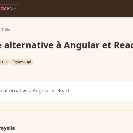
🇬🇧 EN
Talks
e alternative à Angular et Rea
cript
#typescript
n alternative à Angular et React
rayelle