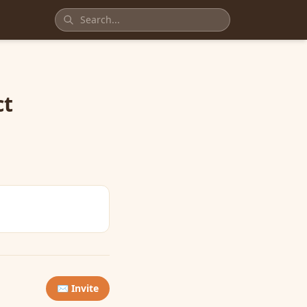
ct
✉️ Invite