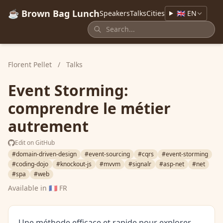
☕ Brown Bag Lunch
Speakers
Talks
Cities
🇬🇧 EN
Florent Pellet
/
Talks
Event Storming:
comprendre le métier
autrement
Edit on GitHub
#domain-driven-design
#event-sourcing
#cqrs
#event-storming
#coding-dojo
#knockout-js
#mvvm
#signalr
#asp-net
#net
#spa
#web
Available in
🇫🇷 FR
Une méthode efficace et rapide pour explorer