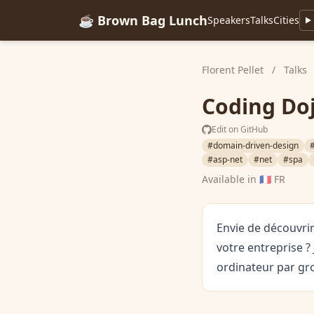
☕ Brown Bag Lunch
Speakers
Talks
Cities
Florent Pellet
/
Talks
Coding Do
Edit on GitHub
#domain-driven-design
#asp-net
#net
#spa
Available in
🇫🇷 FR
Envie de découvri
votre entreprise ?
ordinateur par gr