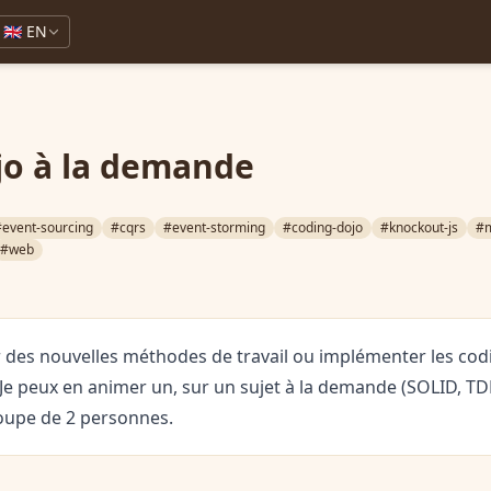
🇬🇧 EN
jo à la demande
#event-sourcing
#cqrs
#event-storming
#coding-dojo
#knockout-js
#
#web
r des nouvelles méthodes de travail ou implémenter les cod
 Je peux en animer un, sur un sujet à la demande (SOLID, TD
oupe de 2 personnes.