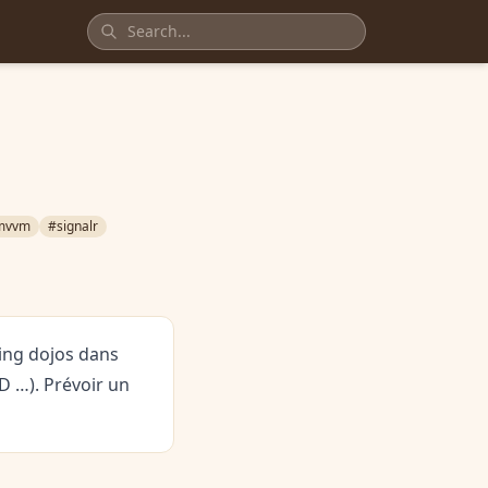
mvvm
#signalr
ing dojos dans
D …). Prévoir un