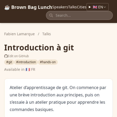
☕ Brown Bag Lunch
Speakers
Talks
Cities
🇬🇧 EN
Fabien Lamarque
/
Talks
Introduction à git
Edit on GitHub
#git
#introduction
#hands-on
Available in
🇫🇷 FR
Atelier d’apprentissage de git. On commence par
une brève introduction aux principes, puis on
s’essaie à un atelier pratique pour apprendre les
commandes basiques.