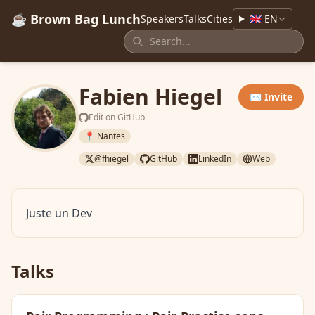
☕ Brown Bag Lunch
Speakers
Talks
Cities
🇬🇧 EN
Fabien Hiegel
✉️ Invite
Edit on GitHub
📍 Nantes
@fhiegel
GitHub
LinkedIn
Web
Juste un Dev
Talks