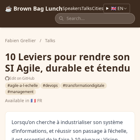
☕ Brown Bag Lunch
Speakers
Talks
Cities
🇬🇧 EN
Fabien Grellier
/
Talks
10 Leviers pour rendre son
SI Agile, durable et étendu
Edit on GitHub
#agile-a-l-echelle
#devops
#transformationdigitale
#management
Available in
🇫🇷 FR
Lorsqu’on cherche à industrialiser son système
d’informations, et réussir son passage à l’échelle,
il est essentiel de le faire à 10 niveaux : Vision,