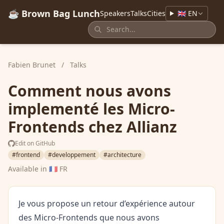
☕ Brown Bag Lunch
Speakers
Talks
Cities
🇬🇧 EN
Fabien Brunet
/
Talks
Comment nous avons
implementé les Micro-
Frontends chez Allianz
Edit on GitHub
#frontend
#developpement
#architecture
Available in
🇫🇷 FR
Je vous propose un retour d’expérience autour
des Micro-Frontends que nous avons