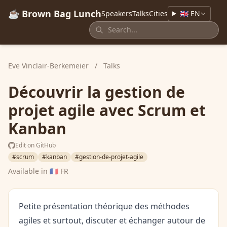
☕ Brown Bag Lunch
Speakers
Talks
Cities
🇬🇧 EN
Eve Vinclair-Berkemeier
/
Talks
Découvrir la gestion de
projet agile avec Scrum et
Kanban
Edit on GitHub
#scrum
#kanban
#gestion-de-projet-agile
Available in
🇫🇷 FR
Petite présentation théorique des méthodes
agiles et surtout, discuter et échanger autour de