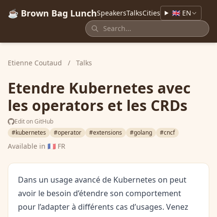
☕ Brown Bag Lunch
Speakers
Talks
Cities
🇬🇧 EN
Etienne Coutaud
/
Talks
Etendre Kubernetes avec
les operators et les CRDs
Edit on GitHub
#kubernetes
#operator
#extensions
#golang
#cncf
Available in
🇫🇷 FR
Dans un usage avancé de Kubernetes on peut
avoir le besoin d’étendre son comportement
pour l’adapter à différents cas d’usages. Venez