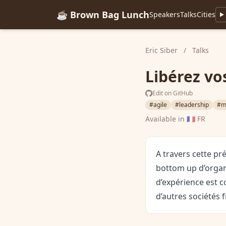
☕ Brown Bag Lunch
Speakers
Talks
Cities
Eric Siber
/
Talks
Libérez vo
Edit on GitHub
#agile
#leadership
#m
Available in
🇫🇷 FR
A travers cette p
bottom up d’organis
d’expérience est c
d’autres sociétés 