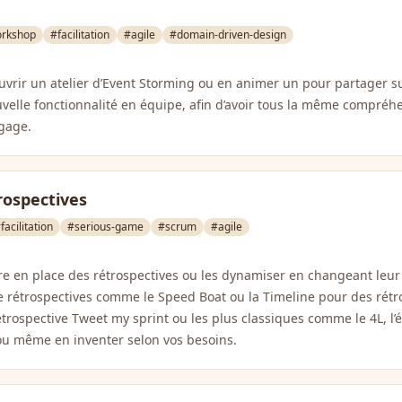
rkshop
#facilitation
#agile
#domain-driven-design
vrir un atelier d’Event Storming ou en animer un pour partager su
velle fonctionnalité en équipe, afin d’avoir tous la même compréh
gage.
rospectives
facilitation
#serious-game
#scrum
#agile
re en place des rétrospectives ou les dynamiser en changeant leur
e rétrospectives comme le Speed Boat ou la Timeline pour des rétr
trospective Tweet my sprint ou les plus classiques comme le 4L, l’é
ou même en inventer selon vos besoins.