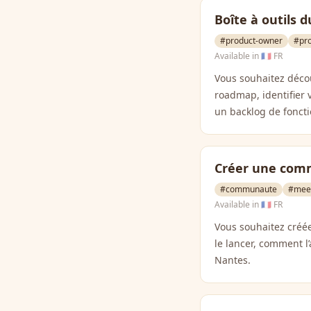
Boîte à outils
#product-owner
#pr
Available in
🇫🇷 FR
Vous souhaitez découv
roadmap, identifier v
un backlog de foncti
Créer une com
#communaute
#mee
Available in
🇫🇷 FR
Vous souhaitez cré
le lancer, comment l
Nantes.