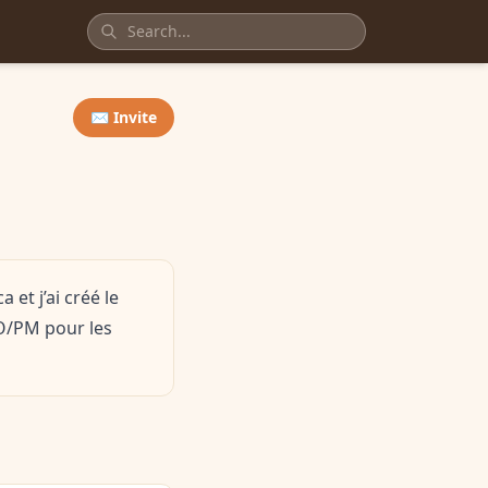
✉️ Invite
et j’ai créé le
O/PM pour les