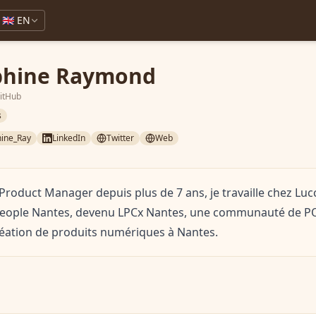
🇬🇧 EN
phine Raymond
GitHub
s
ine_Ray
LinkedIn
Twitter
Web
oduct Manager depuis plus de 7 ans, je travaille chez Lucca 
eople Nantes, devenu LPCx Nantes, une communauté de P
éation de produits numériques à Nantes.