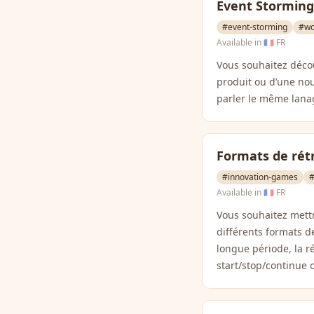
Event Storming
#event-storming
#wo
Available in
🇫🇷 FR
Vous souhaitez décou
produit ou d’une nou
parler le même lana
Formats de rét
#innovation-games
#
Available in
🇫🇷 FR
Vous souhaitez mett
différents formats d
longue période, la ré
start/stop/continue 