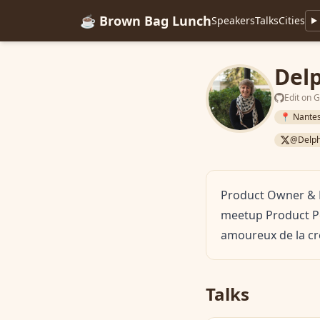
☕ Brown Bag Lunch
Speakers
Talks
Cities
Del
Edit on 
📍 Nante
@Delph
Product Owner & Pr
meetup Product P
amoureux de la cr
Talks