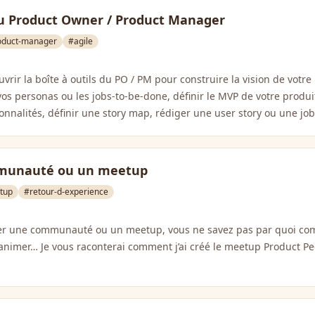
 du Product Owner / Product Manager
oduct-manager
#agile
rir la boîte à outils du PO / PM pour construire la vision de votre 
os personas ou les jobs-to-be-done, définir le MVP de votre produit
onnalités, définir une story map, rédiger une user story ou une job
munauté ou un meetup
tup
#retour-d-experience
éer une communauté ou un meetup, vous ne savez pas par quoi c
’animer… Je vous raconterai comment j’ai créé le meetup Product P