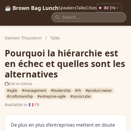
☕ Brown Bag Lunch
Speakers
Talks
Cities
🇬🇧 EN
Damien Thouvenin
/
Talks
Pourquoi la hiérarchie est
en échec et quelles sont les
alternatives
Edit on GitHub
#agile
#management
#leadership
#rh
#product-owner
#craftsmanship
#entreprise-agile
#sociocratie
Available in
🇫🇷 FR
De plus en plus d’entreprises mettent en doute