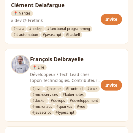
Clément Delafargue
📍 Nantes
Invite
λ dev @ Fretlink
#scala
#nodejs
#functional-programming
#it-automation
#javascript
#haskell
François Delbrayelle
📍 Lille
Développeur / Tech Lead chez
Ippon Technologies. Contributeur
Invite
à JHipster. Orienté surtout back
#java
#jhipster
#frontend
#back
(Spring, Quarkus, Kafka, …
#microservices
#kubernetes
#docker
#devops
#developpement
#micronaut
#quarkus
#vue
#javascript
#typescript