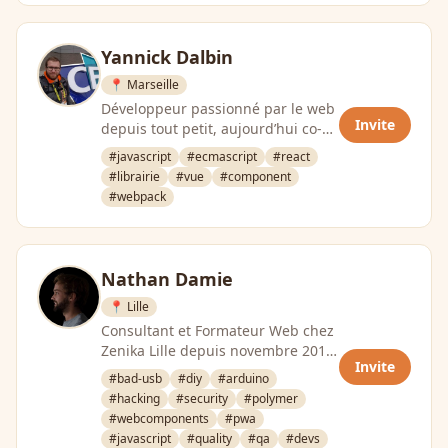
Yannick Dalbin
📍 Marseille
Développeur passionné par le web
Invite
depuis tout petit, aujourd’hui co-
foundateur d’HashtagTrophy,
#javascript
#ecmascript
#react
formateur et …
#librairie
#vue
#component
#webpack
Nathan Damie
📍 Lille
Consultant et Formateur Web chez
Zenika Lille depuis novembre 2016.
Invite
Javascript lover & Beer Evangelist.
#bad-usb
#diy
#arduino
J’aime …
#hacking
#security
#polymer
#webcomponents
#pwa
#javascript
#quality
#qa
#devs