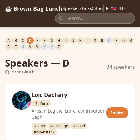
☕ Brown Bag Lunch
Speakers
Talks
Cities
🇬🇧 EN
A
B
C
D
E
F
G
H
I
J
K
L
M
N
O
P
Q
R
S
T
U
V
W
X
Y
Z
Speakers — D
34 speakers
Edit on GitHub
Loic Dachary
📍 Paris
Artisan Logiciel Libre, contributeur
Invite
Ceph
#ceph
#stockage
#cloud
#openstack