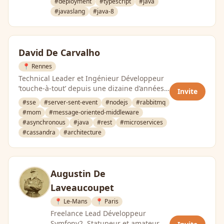
#deployment
#typescript
#java
#javaslang
#java-8
David De Carvalho
📍 Rennes
Technical Leader et Ingénieur Développeur
’touche-à-tout’ depuis une dizaine d’années
Invite
(13 ans). …
#sse
#server-sent-event
#nodejs
#rabbitmq
#mom
#message-oriented-middleware
#asynchronous
#java
#rest
#microservices
#cassandra
#architecture
Augustin De
Laveaucoupet
📍 Le-Mans
📍 Paris
Freelance Lead Développeur
Symfony2, Statupeur et amateur