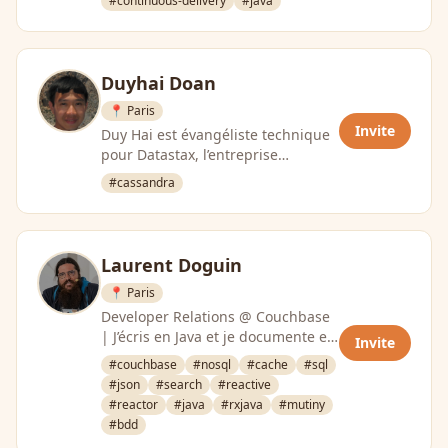
#continuous-delivery
#java
Duyhai Doan
📍 Paris
Invite
Duy Hai est évangéliste technique
pour Datastax, l’entreprise
commerciale derrière Apache
#cassandra
Cassandra. Il partage son …
Laurent Doguin
📍 Paris
Developer Relations @ Couchbase
| J’écris en Java et je documente en
Invite
AsciiDoc professionellement
#couchbase
#nosql
#cache
#sql
depuis 2007. …
#json
#search
#reactive
#reactor
#java
#rxjava
#mutiny
#bdd