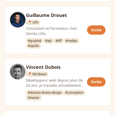
Guillaume Drouet
📍 Lille
Consultant et Formateur chez
Invite
Zenika Lille.
#graphql
#api
#bff
#nodejs
#apollo
Vincent Dubois
📍 Bordeaux
Développeur web depuis plus de
Invite
20 ans, je travaille actuellement
chez Primobox, un éditeur de
#domain-driven-design
#conception
logiciels SaaS de …
#metier