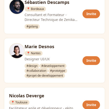
Sébastien Descamps
📍 Bordeaux
Invite
Consultant et Formateur -
Directeur Technique de Zenika
Bordeaux
#golang
Marie Desnos
📍 Nantes
Designer UI/UX
Invite
#design
#developpement
#collaboration
#prototype
#projet-de-developpement
Nicolas Deverge
📍 Toulouse
Invite
Facilitateur agile et développeur - ekito