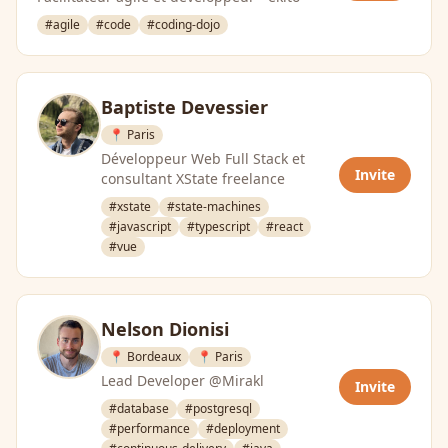
#agile
#code
#coding-dojo
Baptiste Devessier
📍 Paris
Développeur Web Full Stack et
Invite
consultant XState freelance
#xstate
#state-machines
#javascript
#typescript
#react
#vue
Nelson Dionisi
📍 Bordeaux
📍 Paris
Lead Developer @Mirakl
Invite
#database
#postgresql
#performance
#deployment