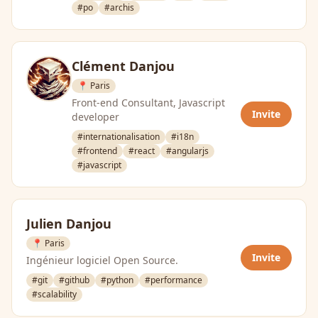
#po
#archis
Clément Danjou
📍 Paris
Front-end Consultant, Javascript
Invite
developer
#internationalisation
#i18n
#frontend
#react
#angularjs
#javascript
Julien Danjou
📍 Paris
Invite
Ingénieur logiciel Open Source.
#git
#github
#python
#performance
#scalability