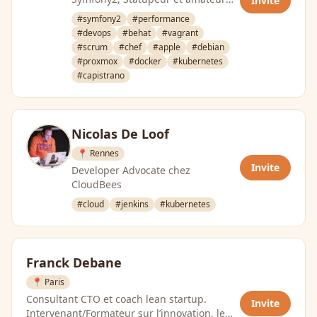
Invite
de Raspberry.
#symfony2
#performance
#devops
#behat
#vagrant
#scrum
#chef
#apple
#debian
#proxmox
#docker
#kubernetes
#capistrano
Nicolas De Loof
📍 Rennes
Invite
Developer Advocate chez
CloudBees
#cloud
#jenkins
#kubernetes
Franck Debane
📍 Paris
Consultant CTO et coach lean startup.
Invite
Intervenant/Formateur sur l’innovation, le