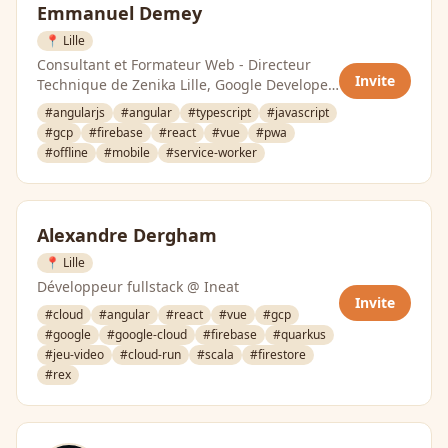
Emmanuel Demey
📍 Lille
Consultant et Formateur Web - Directeur
Invite
Technique de Zenika Lille, Google Developer
Expert Web Technologies
#angularjs
#angular
#typescript
#javascript
#gcp
#firebase
#react
#vue
#pwa
#offline
#mobile
#service-worker
Alexandre Dergham
📍 Lille
Développeur fullstack @ Ineat
Invite
#cloud
#angular
#react
#vue
#gcp
#google
#google-cloud
#firebase
#quarkus
#jeu-video
#cloud-run
#scala
#firestore
#rex