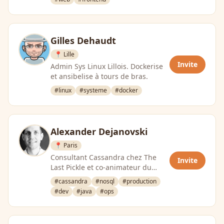
Gilles Dehaudt
📍 Lille
Invite
Admin Sys Linux Lillois. Dockerise
et ansibelise à tours de bras.
#linux
#systeme
#docker
Alexander Dejanovski
📍 Paris
Consultant Cassandra chez The
Invite
Last Pickle et co-animateur du
podcast Big Data Hebdo
#cassandra
#nosql
#production
#dev
#java
#ops