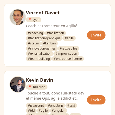
Vincent Daviet
📍 Lyon
Coach et Formateur en Agilité
#coaching
#facilitation
Invite
#facilitation-graphique
#agile
#scrum
#kanban
#innovation-games
#jeux-agiles
#externalisation
#improvisation
#team-building
#entreprise-liberee
Kevin Davin
📍 Toulouse
Touche à tout, donc Full-stack dev
et même Ops, agile addict et
Invite
adepte de la qualité. Orga du JUG
#javascript
#angularjs
#test
Toulousain et …
#tdd
#agile
#angular