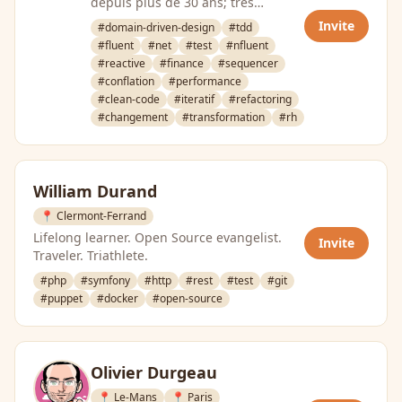
depuis plus de 30 ans; très
expérimenté dans de nombreux
Invite
#domain-driven-design
#tdd
domaines, j’ai …
#fluent
#net
#test
#nfluent
#reactive
#finance
#sequencer
#conflation
#performance
#clean-code
#iteratif
#refactoring
#changement
#transformation
#rh
William Durand
📍 Clermont-Ferrand
Lifelong learner. Open Source evangelist.
Invite
Traveler. Triathlete.
#php
#symfony
#http
#rest
#test
#git
#puppet
#docker
#open-source
Olivier Durgeau
📍 Le-Mans
📍 Paris