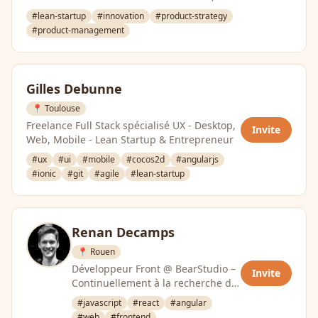
lean startup et le marketing …
#lean-startup
#innovation
#product-strategy
#product-management
Gilles Debunne
📍 Toulouse
Freelance Full Stack spécialisé UX - Desktop,
Invite
Web, Mobile - Lean Startup & Entrepreneur
#ux
#ui
#mobile
#cocos2d
#angularjs
#ionic
#git
#agile
#lean-startup
Renan Decamps
📍 Rouen
Développeur Front @ BearStudio –
Invite
Continuellement à la recherche du
meilleur framework JavaScript,
#javascript
#react
#angular
j’aime …
#web
#frontend