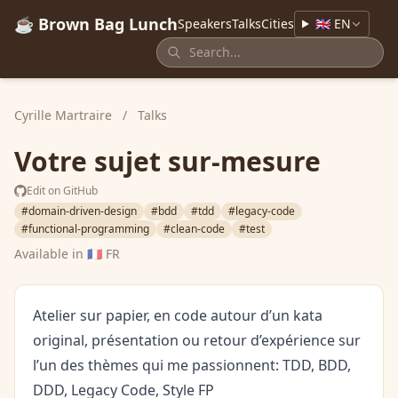
☕ Brown Bag Lunch
Speakers
Talks
Cities
🇬🇧 EN
Cyrille Martraire
/
Talks
Votre sujet sur-mesure
Edit on GitHub
#domain-driven-design
#bdd
#tdd
#legacy-code
#functional-programming
#clean-code
#test
Available in
🇫🇷 FR
Atelier sur papier, en code autour d’un kata
original, présentation ou retour d’expérience sur
l’un des thèmes qui me passionnent: TDD, BDD,
DDD, Legacy Code, Style FP