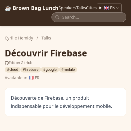
☕ Brown Bag Lunch
Speakers
Talks
Cities
🇬🇧 EN
Cyrille Hemidy
/
Talks
Découvrir Firebase
Edit on GitHub
#cloud
#firebase
#google
#mobile
Available in
🇫🇷 FR
Découverte de Firebase, un produit
indispensable pour le développement mobile.