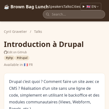
☕ Brown Bag Lunch
Speakers
Talks
Cities
🇬🇧 EN
Cyril Gravelier
/
Talks
Introduction à Drupal
Edit on GitHub
#php
#drupal
Available in
🇫🇷 FR
Drupal c’est quoi ? Comment faire un site avec ce
CMS ? Réalisation d’un site sans une ligne de
code, simplement en utilisant le backoffice et des
modules communautaires (Views, Webform,
Panels, etc.)