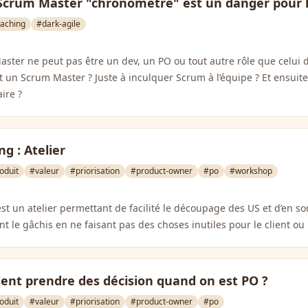
e Scrum Master "chronomètre" est un danger pour 
aching
#dark-agile
ster ne peut pas être un dev, un PO ou tout autre rôle que celui
 un Scrum Master ? Juste à inculquer Scrum à l’équipe ? Et ensuite, q
ire ?
g : Atelier
oduit
#valeur
#priorisation
#product-owner
#po
#workshop
t un atelier permettant de facilité le découpage des US et d’en s
ant le gâchis en ne faisant pas des choses inutiles pour le client ou l
nt prendre des décision quand on est PO ?
oduit
#valeur
#priorisation
#product-owner
#po