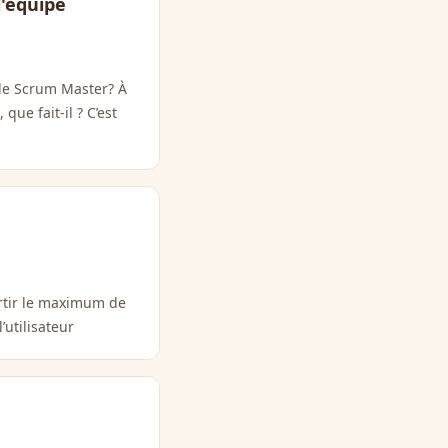
l'équipe
 de Scrum Master? À
ue fait-il ? C’est
ortir le maximum de
’utilisateur