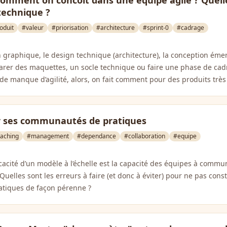
Comment on concoit dans une équipe agile ? Quelle
 technique ?
oduit
#valeur
#priorisation
#architecture
#sprint-0
#cadrage
n graphique, le design technique (architecture), la conception ém
réparer des maquettes, un socle technique ou faire une phase de ca
e manque d’agilité, alors, on fait comment pour des produits trè
 ses communautés de pratiques
aching
#management
#dependance
#collaboration
#equipe
ficacité d’un modèle à l’échelle est la capacité des équipes à comm
uelles sont les erreurs à faire (et donc à éviter) pour ne pas cons
tiques de façon pérenne ?