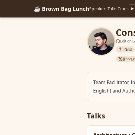
☕ Brown Bag Lunch
Speakers
Talks
Cities
Con
Edit on 
📍 Paris
@cog_
Team Facilitator, 
English) and Autho
Talks