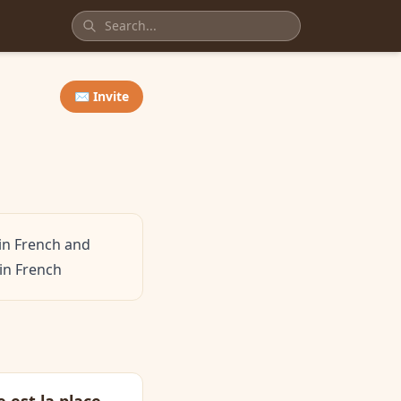
✉️ Invite
(in French and
 in French