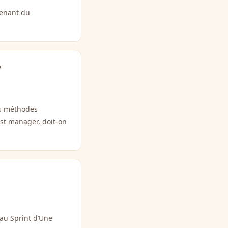
venant du
e
es méthodes
st manager, doit-on
 au Sprint d’Une