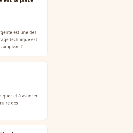
 est la place
ergente est une des
drage technique est
s complexe ?
uniquer et à avancer
truire des