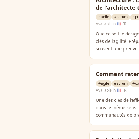
Architecture : 
de l'architecte
#agile
#scrum
#pr
Available in
🇫🇷 FR
Que ce soit le desig
clés de l’agilité. P
souvent une preuve d
Comment rater
#agile
#scrum
#co
Available in
🇫🇷 FR
Une des clés de l’ef
dans le même sens. Q
communautés de pra