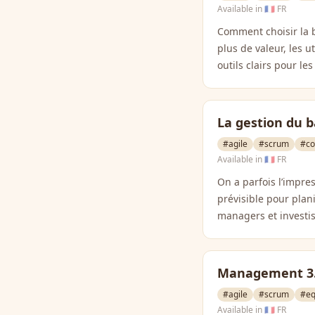
Available in
🇫🇷 FR
Comment choisir la b
plus de valeur, les u
outils clairs pour le
La gestion du b
#agile
#scrum
#co
Available in
🇫🇷 FR
On a parfois l’impres
prévisible pour plan
managers et investiss
Management 3.0
#agile
#scrum
#eq
Available in
🇫🇷 FR