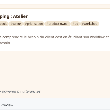
ing : Atelier
oduit
#valeur
#priorisation
#product-owner
#po
#workshop
 comprendre le besoin du client c’est en étudiant son workflow et 
besoin