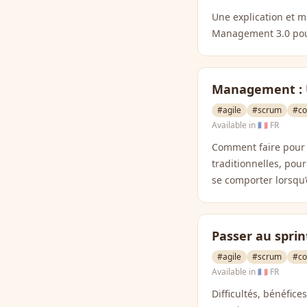
Une explication et m
Management 3.0 pou
Management : 
#agile
#scrum
#co
Available in
🇫🇷 FR
Comment faire pour m
traditionnelles, po
se comporter lorsqu’
Passer au spri
#agile
#scrum
#co
Available in
🇫🇷 FR
Difficultés, bénéfic