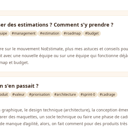
ser des estimations ? Comment s'y prendre ?
uipe
#management
#estimation
#roadmap
#budget
re sur le mouvement NoEstimate, plus mes astuces et conseils pou
it avec une nouvelle équipe ou sur une équipe qui fonctionne déj
map et budget.
on s'en passait ?
oduit
#valeur
#priorisation
#architecture
#sprint-0
#cadrage
n graphique, le design technique (architecture), la conception ém
réparer des maquettes, un socle technique ou faire une phase de ca
e manque d’agilité, alors, on fait comment pour des produits trè