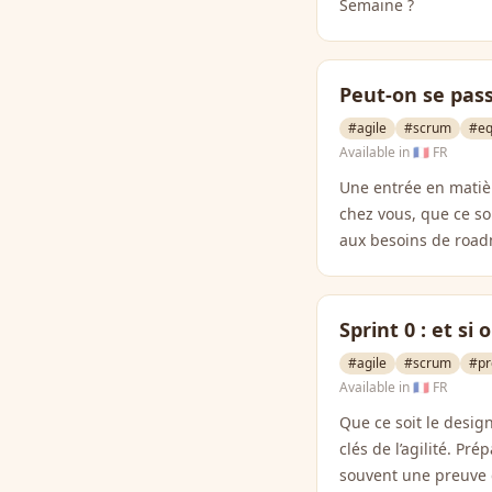
Semaine ?
Peut-on se pas
#agile
#scrum
#eq
Available in
🇫🇷 FR
Une entrée en matiè
chez vous, que ce so
aux besoins de road
Sprint 0 : et si 
#agile
#scrum
#pr
Available in
🇫🇷 FR
Que ce soit le desig
clés de l’agilité. P
souvent une preuve d