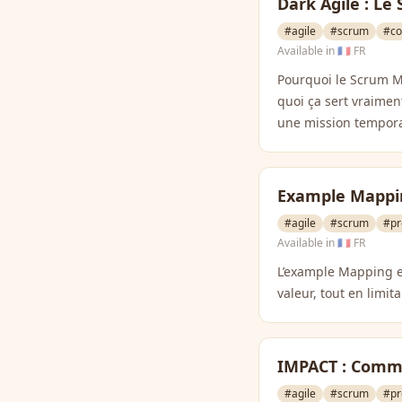
Dark Agile : L
#agile
#scrum
#co
Available in
🇫🇷 FR
Pourquoi le Scrum Ma
quoi ça sert vraiment
une mission tempora
Example Mappin
#agile
#scrum
#pr
Available in
🇫🇷 FR
L’example Mapping es
valeur, tout en limit
IMPACT : Comme
#agile
#scrum
#pr