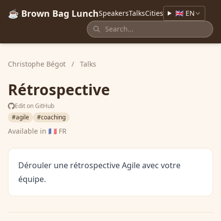
☕ Brown Bag Lunch
Speakers
Talks
Cities
🇬🇧 EN
Christophe Bégot
/
Talks
Rétrospective
Edit on GitHub
#agile
#coaching
Available in
🇫🇷 FR
Dérouler une rétrospective Agile avec votre
équipe.