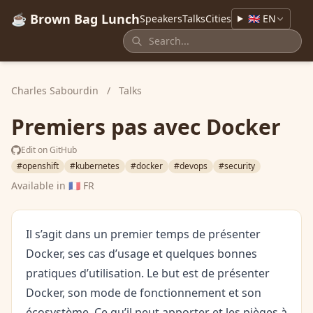
☕ Brown Bag Lunch
Speakers
Talks
Cities
🇬🇧 EN
Charles Sabourdin
/
Talks
Premiers pas avec Docker
Edit on GitHub
#openshift
#kubernetes
#docker
#devops
#security
Available in
🇫🇷 FR
Il s’agit dans un premier temps de présenter
Docker, ses cas d’usage et quelques bonnes
pratiques d’utilisation. Le but est de présenter
Docker, son mode de fonctionnement et son
écosystème. Ce qu’il peut apporter et les pièges à