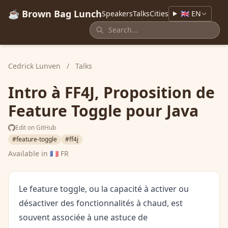
☕ Brown Bag Lunch
Speakers
Talks
Cities
🇬🇧 EN
Cedrick Lunven
/
Talks
Intro à FF4J, Proposition de
Feature Toggle pour Java
Edit on GitHub
#feature-toggle
#ff4j
Available in
🇫🇷 FR
Le feature toggle, ou la capacité à activer ou
désactiver des fonctionnalités à chaud, est
souvent associée à une astuce de