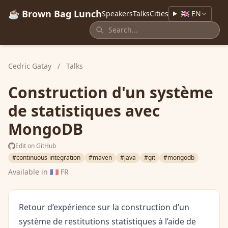
☕ Brown Bag Lunch
Speakers
Talks
Cities
🇬🇧 EN
Cedric Gatay
/
Talks
Construction d'un système
de statistiques avec
MongoDB
Edit on GitHub
#continuous-integration
#maven
#java
#git
#mongodb
Available in
🇫🇷 FR
Retour d’expérience sur la construction d’un
système de restitutions statistiques à l’aide de