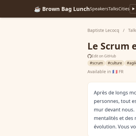
☕ Brown Bag Lunch
Speakers
Talks
Cities
Baptiste Lecocq
/
Tal
Le Scrum e
Edit on GitHub
#scrum
#culture
#agil
Available in
🇫🇷 FR
Après de longs mo
personnes, tout es
mur devant nous. 
mentalités et des 
évolution. Vous vo