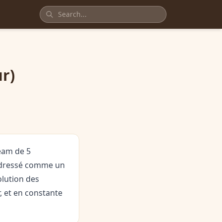
r)
eam de 5
t dressé comme un
olution des
, et en constante